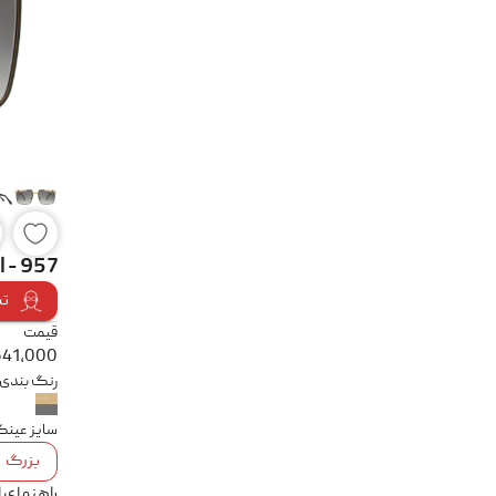
l - 957
تس
قیمت
641,000
رنگ بندی
سایز عین
بزرگ
راهنمای 