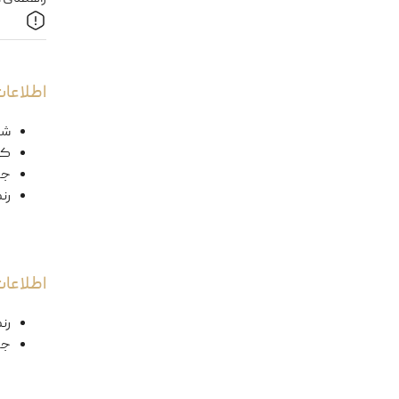
اطلاعات
شک
کد
ج
رن
اطلاعا
رن
جن