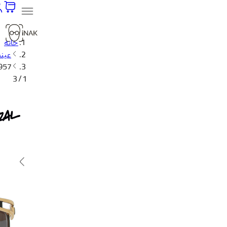
خانه
عینک
 957
1 / 3