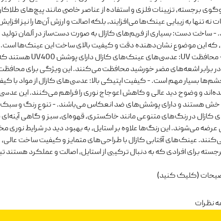
وگوی برجسته، تزیینات فلزی و استفاده از عناصر خاصی مانند پیچ‌های طلاکا
ت نه تنها به زیبایی عینک‌ها می‌افزایند، بلکه اصالت و ارزش آن‌ها را نیز افزایش
 - ساخت دست: بسیاری از فریم‌های کازال به صورت دست‌ساز در آلمان تولید
 که این موضوع نشان‌دهنده دقت و کیفیت بالای ساخت این عینک‌ها است.
(Lens): - محافظت UV: عدسی‌های عینک‌های کازال دارای پوشش 400
ر برابر اشعه‌های مضر خورشید محافظت می‌کنند. این ویژگی برای محافظت 
‌ها بسیار مهم است. - کیفیت اپتیکی بالا: عدسی‌های کازال از مواد با کیفی
ه‌اند و وضوح دید عالی و کاهش اعوجاج نوری را فراهم می‌کنند. این عدسی‌
 خش هستند و دارای پوشش‌های ضد انعکاس می‌باشند. - تنوع رنگ و سبک:
 کازال در رنگ‌های متنوعی مانند خاکستری، قهوه‌ای، سبز و گاهی آینه‌ای ی
عرضه می‌شوند. این رنگ‌ها علاوه بر استایل، به بهبود دید در شرایط نوری م
نند. عینک‌های آفتابی کازال با طراحی‌های متمایز و کیفیت ساخت عالی، 
جسته برای افرادی که به دنبال ترکیبی از استایل، اصالت و عملکرد هستند ت
ضیحات (کلیک کنید)
ه نظرات