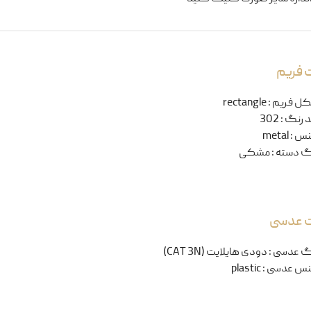
 فریم
ل فریم
:
rectangle
 رنگ
:
302
نس
:
metal
گ دسته
:
مشکی
ت عدسی
گ عدسی
:
دودی هایلایت (CAT 3N)
س عدسی
:
plastic