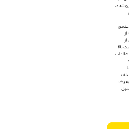
ری شده.
 عدسی
UV هستند که از
از
ت بالا
ها اغلب
ا
ختلف
به یک
بدیل