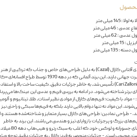
 محصول
ا به لولا
:
145 میلی متر
تفاع عدسی
:
46 میلی متر
ل عدسی
:
62 میلی متر
یز پل
:
15 میلی متر
ل دسته
:
135 میلی متر
ت
عینک‌های آفتابی کازال (Cazal) به دلیل طراحی‌های خاص و جذاب که ترکیبی از هن
است، شهرت جهانی دارند. این برند آلمانی که در دهه 1970 توسط طراح افسانه‌ا
زالونی» (Cari Zalloni) تأسیس شد، به خاطر جزئیات دقیق، کیفیت ساخت بالا و استفاده
ی برتر شناخته می‌شود. در ادامه به بررسی فریم و عدسی این عینک‌ها می‌پردا
Frame): - مواد با کیفیت: فریم‌های کازال از موادی نظیر استات، طلا، تیتانیوم و آلوم
شوند. این مواد نه تنها دوام بالایی دارند بلکه به فریم‌ها سبکی و راحتی نیز
. - طراحی نمادین: طراحی‌های کازال بسیار متمایز و شناخته‌شده هستند و 
‌های بزرگ و پرجزئیات با زوایای تیز و هندسی می‌باشند. این برند به خاطر
طراحی‌های جسورانه و لوکس خود که اغلب
ت، محبوب است. - جزئیات منحصر به فرد: کازال به جزئیات دقیق توجه ویژه‌ا