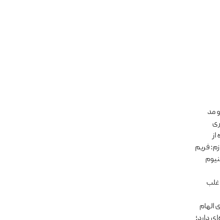
ر و مد
ی «کاری
 از
زم: فریم
ینیوم
اغلب
 به سبک رترو و هیپ‌هاپ دهه 80 میلادی الهام
ی دارد؛