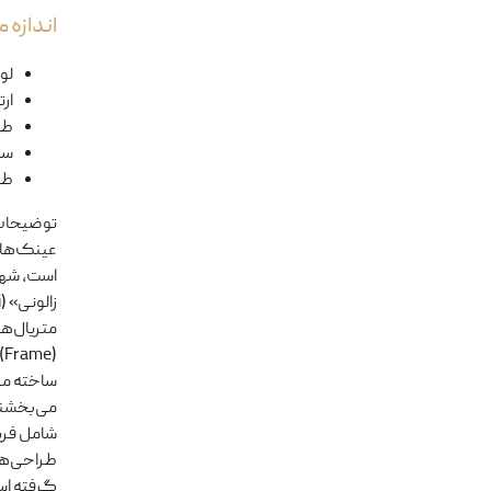
اندازه
لول
ار
طو
سا
طو
توضیحا
متریال‌ها
(
ساخته می‌
می‌بخشند
شامل فریم
گرفته اس