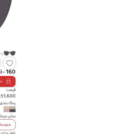
 - 160
تس
قیمت
451,600
رنگ بندی
سایز عین
متوسط
راهنمای 