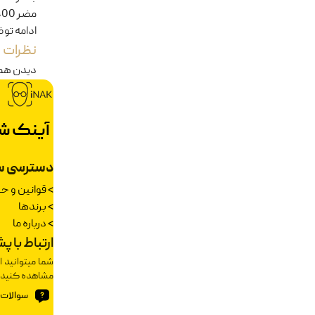
مضر UV400
ادامه تو
نظرات
دیدن هم
آینک ش
دسترسی س
>
قوانین و 
>
برندها
>
درباره ما
ارتباط با پ
شما میتوانید ا
مشاهده کنید.
سوالات 