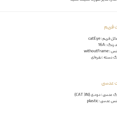
 فریم
ل فریم
:
catEye
 رنگ
:
16A
نس
:
withoutFrame
گ دسته
:
نقره‌ای
ت عدسی
گ عدسی
:
دودی (CAT 3N)
س عدسی
:
plastic