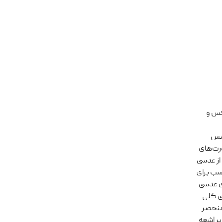
احی‌های لوکس و
بدون فریم و جنس
رت‌های
ضی،مربع،مستطیلی میباشد عینک‌ آفتابی زنانه 160 سواروسکی (Swarovski) از عدسی‌
اسب برای
ی عدسی‌
ی‌کنند. بررسی کلی
: - طراحی بروز و منحصر
بر اشعه