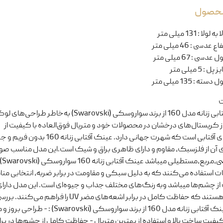
 محصول
ا به لولا
:
131 میلی متر
تفاع عدسی
:
46 میلی متر
ل عدسی
:
67 میلی متر
یز پل
:
5 میلی متر
ل دسته
:
135 میلی متر
ت
عینک آفتابی زنانه مدل 160 از برند سواروسکی (Swarovski) به‌خاطر طر
ز کریستال‌های درخشان در محصولات خود و متریال فوق‌العاده با کیفیت از
عینک‌های آفتابی است که شهرت جهانی دارد. عینک آفتابی زنانه 160 
 آن از فلزسبک، مقاوم و دارای ظاهری براق و شیک است.این مدل مناسب صو
گرد،بی
ت استفاده می‌کنند که به دلیل سبکی و مقاومت در برابر ضربه، انتخابی من
ز چشم‌ها میباشد وبه رنگ‌های مختلف جداب و جیوه‌ای است. این مدل‌ دارا
UV400 هستند که حفاظت کامل در برابر اشعه‌های مضر UV را فراهم م
عینک‌ عینک آفتابی زنانه مدل 160 از برند سواروسکی (Swarovski) 
کیفیت ساخت بالا و استفاده از بهترین متریال - حفاظت کامل از چشم‌ها در برا