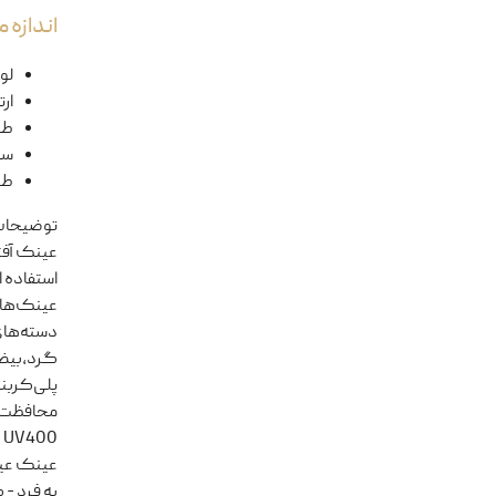
اندازه
لول
ار
طو
سا
طو
توضیحا
استفاده ا
دسته‌های
پلی‌کربنا
محافظت ا
به فرد - 