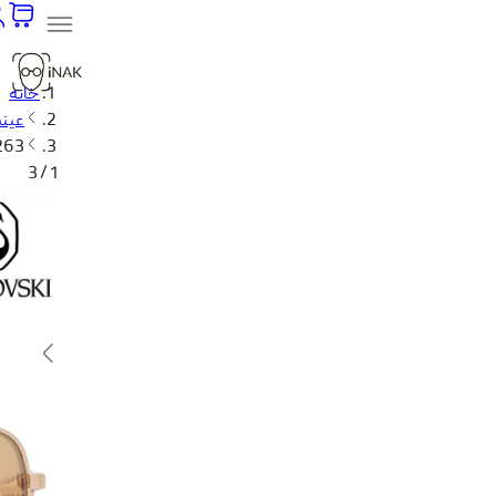
خانه
عینک
263
1 / 3