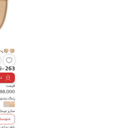
 - 263
تس
قیمت
388,000
رنگ بندی
سایز عین
متوسط
راهنمای 