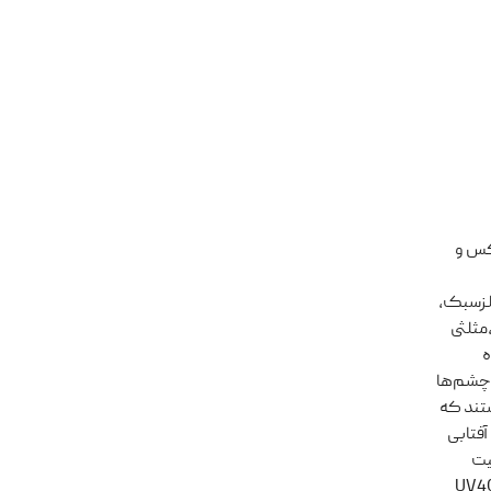
احی‌های لوکس و
رت جهانی دارد. جنس فریم عینک آفتابی زنانه 263 از فلزسبک،
مثلثی
اده
 چشم‌ها
جداب و جیوه‌ای است. این مدل‌ دارای عدسی‌ UV400 هستند که
ینک آفتابی
کیفیت