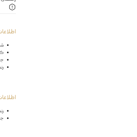
اطلاعات
شک
کد
ج
رن
اطلاعا
رن
جن