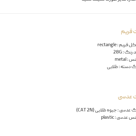
 فریم
ل فریم
:
rectangle
 رنگ
:
28G
نس
:
metal
گ دسته
:
طلایی
ت عدسی
گ عدسی
:
جیوه طلایی (CAT 2N)
س عدسی
:
plastic