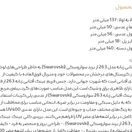
 محصول
ا به لولا
:
137 میلی متر
تفاع عدسی
:
50 میلی متر
ل عدسی
:
56 میلی متر
یز پل
:
18 میلی متر
ل دسته
:
140 میلی متر
ت
عینک آفتابی زنانه مدل 263 از برند سواروسکی (Swarovski) به‌خاطر طر
ز کریستال‌های درخشان در محصولات خود و متریال فوق‌العاده با کیفیت از
عینک‌های آفتابی است که شه
دارای ظاهری براق و شیک است.این مدل مناسب صورت‌های گرد،بیضی،مربع،
میباشد عینک‌ آفتابی زنانه 263 سواروسکی (Swarovski) از عدسی‌ پلی‌کربنات استف
که به دلیل سبکی و مقاومت در برابر ضربه، انتخابی مناسب برای محافظت از
میباشد وبه رنگ‌های مختلف 
حفاظت کامل در برابر اشعه‌های مضر UV را فراهم می‌کنند. بررسی کلی عینک‌ ع
زنانه مدل 263 از برند سواروسکی (Swarovski) : - طراحی بروز و منحصر به فرد - 
 و استفاده از بهترین متریال - حفاظت کامل از چشم‌ها در برابر اشعه مضر UV400