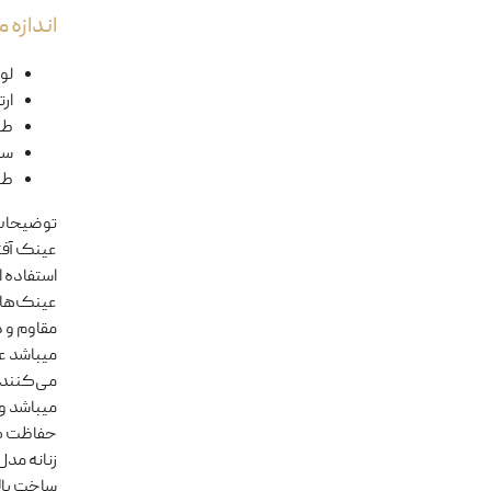
اندازه
لول
ار
طو
سا
طو
توضیحا
استفاده ا
مقاوم و 
می‌کنند 
ساخت بالا