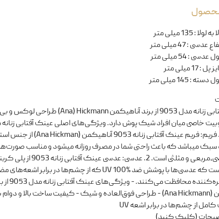
 محصول
ا به لولا
:
135 میلی متر
تفاع عدسی
:
47 میلی متر
ل عدسی
:
54 میلی متر
یز پل
:
17 میلی متر
ل دسته
:
145 میلی متر
ت
عینک‌ آفتابی زنانه مدل 9053 از برند آناهیکمن Ana) Hickmann) طرا
یت خاصی میان افراد شیک پوش دارد. ویژگی‌های اصلی عینک‌ آفتابی زنانه 
9053: 1. فریم: فریم عینک آفتابی زنانه 9053 آناهیکمن (na Hickman
سبک میباشد که باعث راحتی شما در مصرف روزانه میشود و مناسب صورت‌ه
گرد،بیضی،مربعی و مثلثی است. 2. عدسی: عدسی عینک آفتابی زنانه 3
مرغوب است که عدسی‌ها با پوشش ضد UV 100% که از چشم‌ها در برابر اشعه‌های
تابش خیره‌کننده محافظت می‌کنند. - ویژگی‌ه
آناهیکمن (Ana Hickmann) - طراحی فوق‌العاده و شیک - کیفیت ساخت بالا و دوا
امل از چشم‌ها در برابر اشعه UV
ضیحات (کلیک کنید)