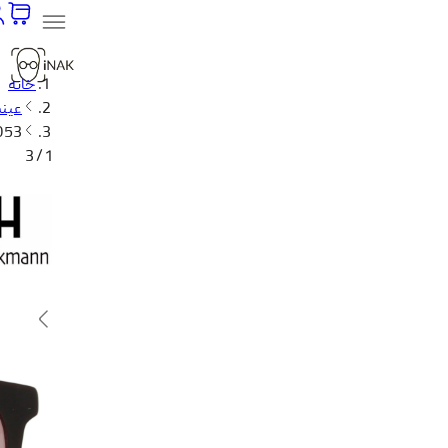
خانه
عینک
053
1 / 3