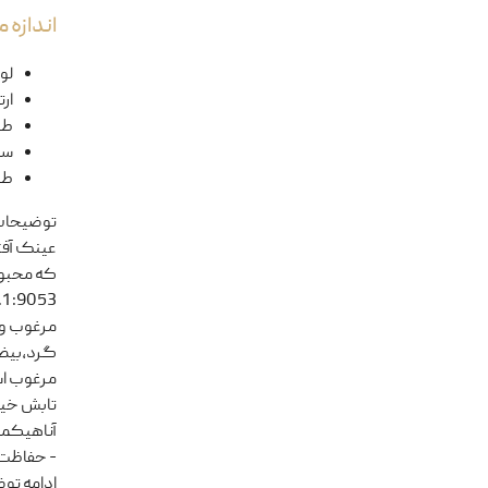
اندازه
لول
ار
طو
سا
طو
توضیحا
که محبوب
مرغوب و 
- حفاظت ک
ادامه تو