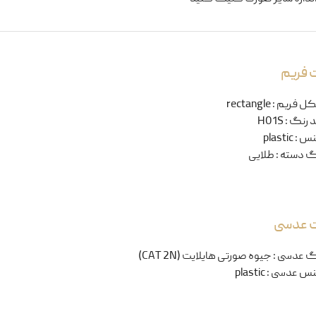
 فریم
ل فریم
:
rectangle
 رنگ
:
H01S
نس
:
plastic
گ دسته
:
طلایی
ت عدسی
گ عدسی
:
جیوه صورتی هایلایت (CAT 2N)
س عدسی
:
plastic