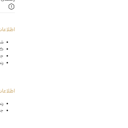
اطلاعات
شک
کد
ج
رن
اطلاعا
رن
جن