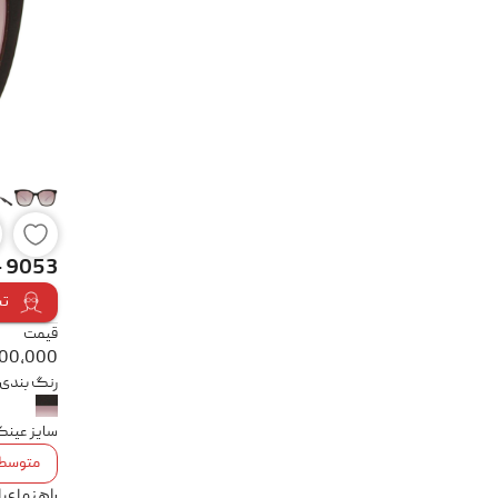
- 9053
تس
قیمت
800,000
رنگ بندی
سایز عین
متوسط
راهنمای 