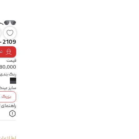
 - 2109
تس
قیمت
680,000
رنگ بندی
سایز عین
بزرگ
راهنمای 
اطلاعات