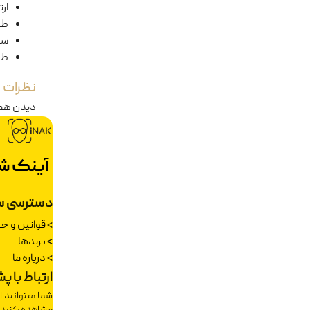
ار
طو
سا
طو
نظرات
دیدن هم
آینک ش
دسترسی س
>
قوانین و 
>
برندها
>
درباره ما
ارتباط با پ
شما میتوانید ا