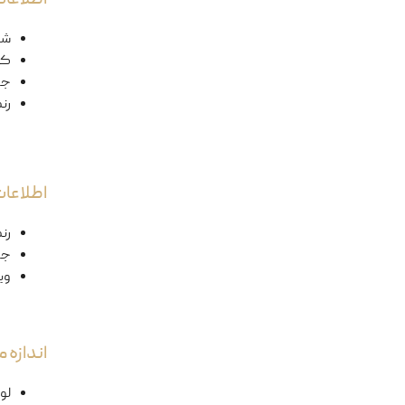
شک
کد
ج
رن
اطلاعا
رن
جن
وی
اندازه
لول