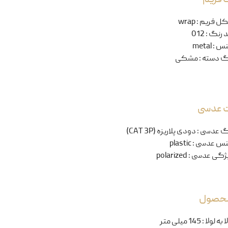
ل فریم
:
wrap
 رنگ
:
012
نس
:
metal
گ دسته
:
مشکی
ت عدسی
گ عدسی
:
دودی پلاریزه (CAT 3P)
س عدسی
:
plastic
ژگی عدسی
:
polarized
 محصول
ا به لولا
:
145 میلی متر