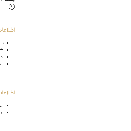
اطلاعات
شک
کد
ج
رن
اطلاعا
رن
جن