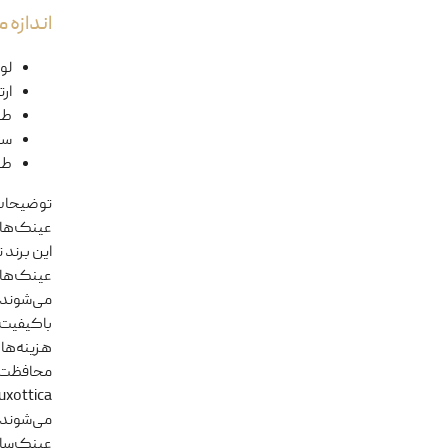
اندازه
لول
ار
طو
سا
طو
توضیحا
این برند 
باکیفیت 
عینک‌سا