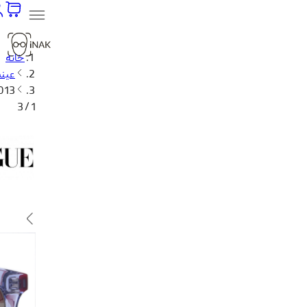
خانه
عینک
013
1 / 3