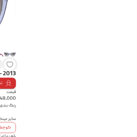
- 2013
تس
قیمت
248,000
رنگ بندی
سایز عین
کوچک
راهنمای 