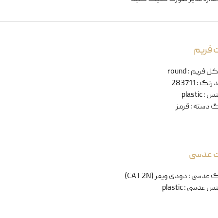
 فریم
ل فریم
:
round
 رنگ
:
283711
نس
:
plastic
گ دسته
:
قرمز
ت عدسی
گ عدسی
:
دودی ویفر (CAT 2N)
س عدسی
:
plastic