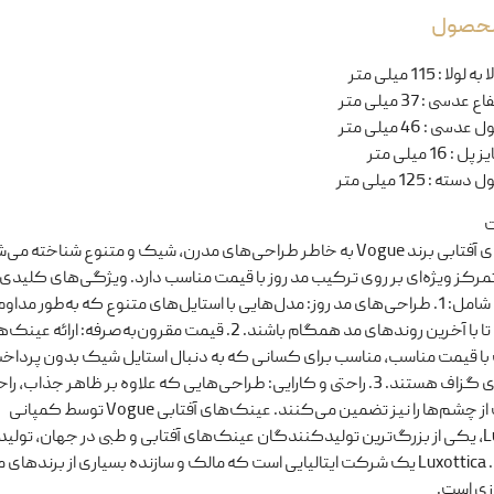
 محصول
ا به لولا
:
115 میلی متر
تفاع عدسی
:
37 میلی متر
ل عدسی
:
46 میلی متر
یز پل
:
16 میلی متر
ل دسته
:
125 میلی متر
ت
عینک‌های آفتابی برند Vogue به خاطر طراحی‌های مدرن، شیک و متنوع شناخته می
تمرکز ویژه‌ای بر روی ترکیب مد روز با قیمت مناسب دارد. ویژگی‌های کلیدی 
عینک‌ها شامل: 1. طراحی‌های مد روز: مدل‌هایی با استایل‌های متنوع که به‌طور مداوم
می‌شوند تا با آخرین روندهای مد همگام باشند. 2. قیمت مقرون‌به‌صرفه: ارائه عی
با قیمت مناسب، مناسب برای کسانی که به دنبال استایل شیک بدون پرداخ
هزینه‌های گزاف هستند. 3. راحتی و کارایی: طراحی‌هایی که علاوه بر ظاهر جذاب، ر
محافظت از چشم‌ها را نیز تضمین می‌کنند. عینک‌های آفتابی Vogue توسط کمپانی
Luxottica، یکی از بزرگ‌ترین تولیدکنندگان عینک‌های آفتابی و طبی در جهان، تولید
می‌شوند. Luxottica یک شرکت ایتالیایی است که مالک و سازنده بسیاری از برندهای
زی است.