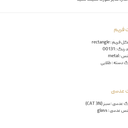
 فریم
ل فریم
:
rectangle
 رنگ
:
00131
نس
:
metal
گ دسته
:
طلایی
ت عدسی
گ عدسی
:
سبز (CAT 3N)
س عدسی
:
glass