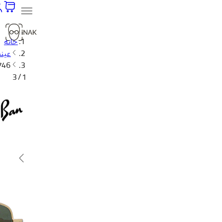
خانه
عینک
3746
1 / 3