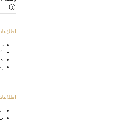
اطلاعات
شک
کد
ج
رن
اطلاعا
رن
جن