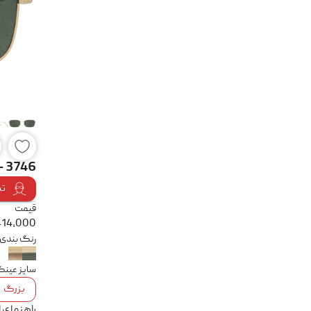
- 3746
تس
قیمت
414,000
رنگ بندی
سایز عین
بزرگ
راهنمای 