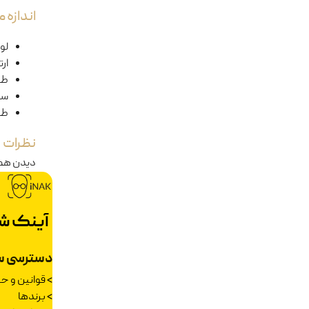
اندازه
لول
ار
طو
سا
طو
نظرات
دیدن هم
آینک ش
دسترسی س
>
قوانین و 
>
برندها