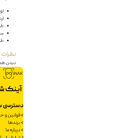
لول
ار
طو
سا
طو
نظرات
دیدن هم
آینک ش
دسترسی س
>
قوانین و 
>
برندها
>
درباره ما