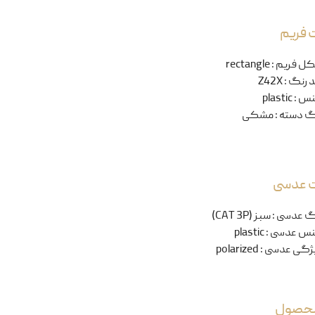
 فریم
ل فریم
:
rectangle
 رنگ
:
Z42X
نس
:
plastic
گ دسته
:
مشکی
ت عدسی
گ عدسی
:
سبز (CAT 3P)
س عدسی
:
plastic
ژگی عدسی
:
polarized
 محصول