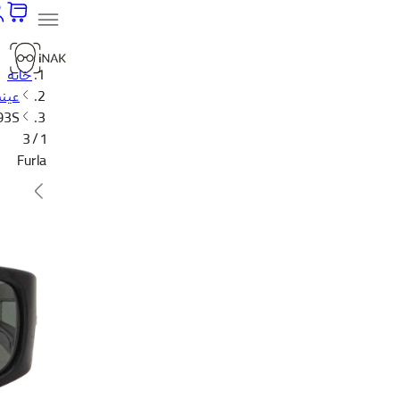
خانه
عینک
593S
1 / 3
Furla