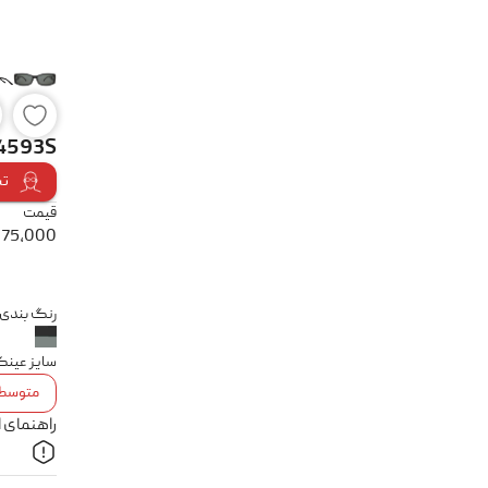
- 4593S
تس
قیمت
175,000
رنگ بندی
سایز عین
متوسط
راهنمای 