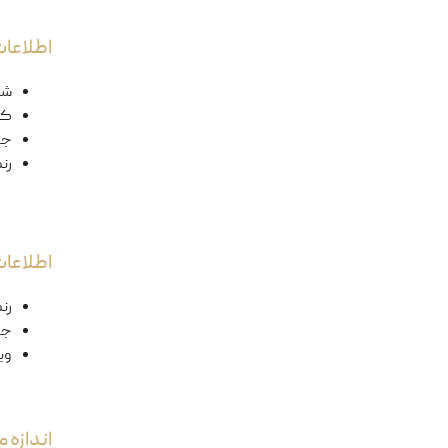
اطلاعات
شک
کد
ج
رن
اطلاعا
رن
جن
وی
اندازه