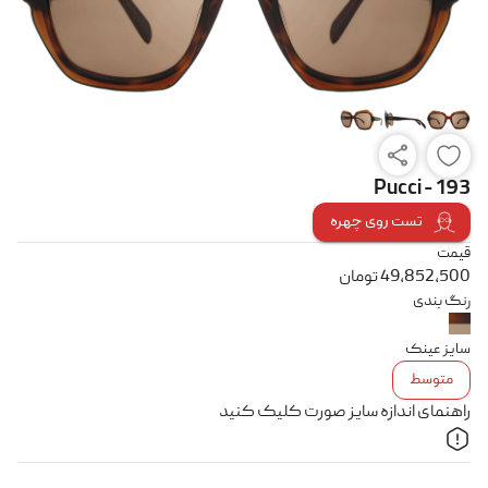
Pucci - 193
تست روی چهره
قیمت
49,852,500
تومان
رنگ بندی
سایز عینک
متوسط
راهنمای اندازه سایز صورت کلیک کنید