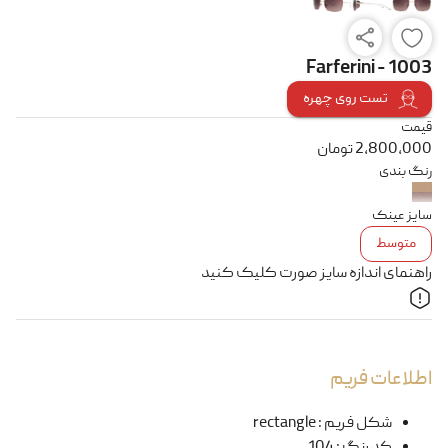
Farferini - 1003
تست روی چهره
قیمت
2,800,000
تومان
رنگ بندی
سایز عینک
متوسط
راهنمای اندازه سایز صورت کلیک کنید
اطلاعات فریم
شکل فریم
:
rectangle
کد رنگ
:
104