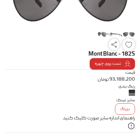
Mont Blanc - 182S
تست روی چهره
قیمت
93,188,200
تومان
رنگ بندی
سایز عینک
بزرگ
راهنمای اندازه سایز صورت کلیک کنید