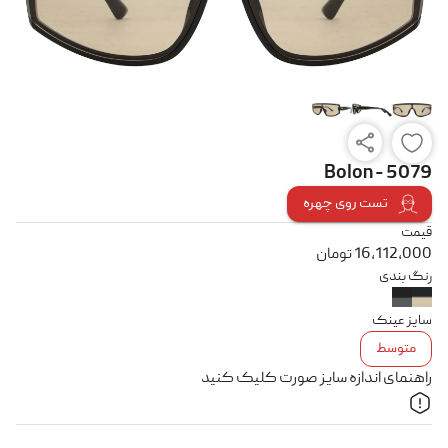
Bolon - 5079
تست روی چهره
قیمت
16,112,000
تومان
رنگ بندی
سایز عینک
متوسط
راهنمای اندازه سایز صورت کلیک کنید