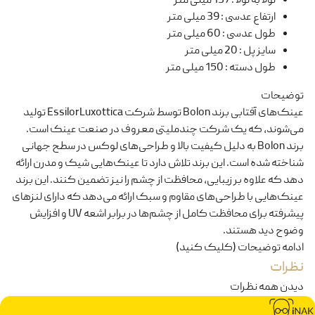
لولا به لولا
:
137 میلی متر
ارتفاع عدسی
:
39 میلی متر
طول عدسی
:
60 میلی متر
سایز پل
:
20 میلی متر
طول دسته
:
150 میلی متر
توضیحات
عینک‌های آفتابی برند Bolon توسط شرکت EssilorLuxottica تولید
می‌شوند، که یک شرکت چندملیتی معروف در صنعت عینک است.
برند Bolon به دلیل کیفیت بالا و طراحی‌های لوکس در سطح جهانی
شناخته شده است. این برند تلاش دارد تا عینک‌هایی شیک و مدرن ارائه
دهد که علاوه بر زیبایی، محافظت از چشم را نیز تضمین کنند. این برند
عینک‌هایی با طراحی‌های مقاوم و سبک ارائه می‌دهد که دارای لنزهای
پیشرفته برای محافظت کامل از چشم‌ها در برابر اشعه UV و افزایش
وضوح دید هستند.
ادامه توضیحات (کلیک کنید)
نظرات
دیدن همه نظرات