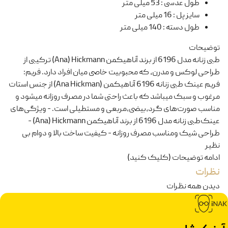
طول عدسی
:
53 میلی متر
سایز پل
:
16 میلی متر
طول دسته
:
140 میلی متر
توضیحات
طبی زنانه مدل 6196 از برند آناهیکمن Ana) Hickmann) ترکیبی از
طراحی لوکس و مدرن، که محبوبیت خاصی میان افراد دارد. فریم:
فریم عینک طبی زنانه 6196 آناهیکمن (Ana Hickman) از جنس استات
مرغوب و سبک میباشد که باعث راحتی شما در مصرف روزانه میشود و
مناسب صورت‌های گرد،بیضی،مربعی و مستطیلی است. - ویژگی‌های
عینک‌طبی زنانه مدل 6196 از برند آناهیکمن Ana) Hickmann) -
طراحی شیک ومناسب مصرف روزانه - کیفیت ساخت بالا و دوام بی
نظیر
ادامه توضیحات (کلیک کنید)
نظرات
دیدن همه نظرات