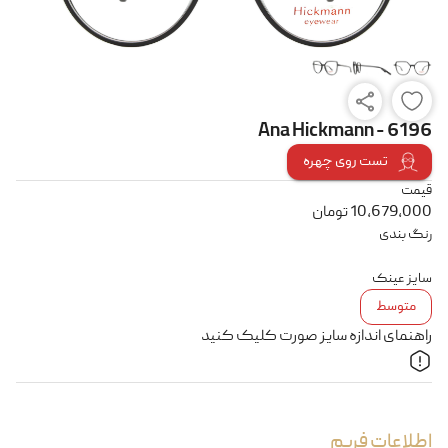
Ana Hickmann - 6196
تست روی چهره
قیمت
10,679,000
تومان
رنگ بندی
سایز عینک
متوسط
راهنمای اندازه سایز صورت کلیک کنید
اطلاعات فریم