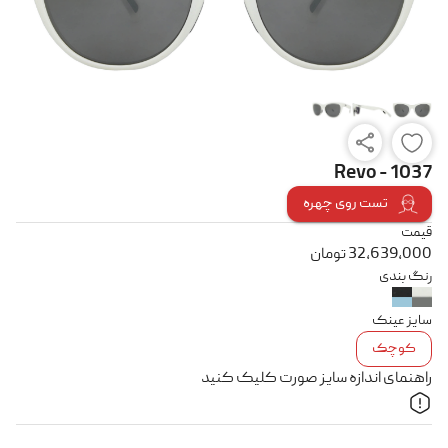
Revo - 1037
تست روی چهره
قیمت
32,639,000
تومان
رنگ بندی
سایز عینک
کوچک
راهنمای اندازه سایز صورت کلیک کنید