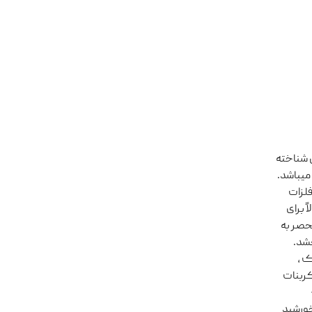
ردشان شناخته
 کمپانی تلیوس (Thelios) ایتالیا تولید کننده لاین عینک برند فندی (Fendi) میباشد.
ابی فندی از مواد با کیفیتی مانند استات (acetate) و فلزات
 برای
حصر به
شد.
ک ،
کربنات
مضر خورشید