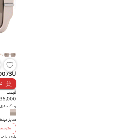
40073U
تس
قیمت
636,000
رنگ بندی
سایز عین
متوسط
راهنمای 