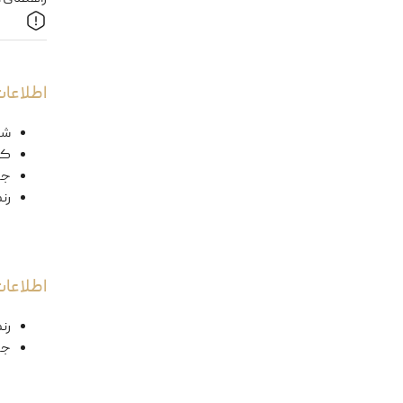
اطلاعات
شک
کد
ج
رن
اطلاعا
رن
جن