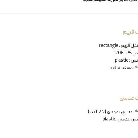
 فریم
ل فریم
:
rectangle
 رنگ
:
20E
نس
:
plastic
گ دسته
:
سفید
ت عدسی
گ عدسی
:
دودی (CAT 2N)
س عدسی
:
plastic