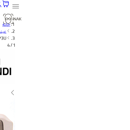
خانه
عینک
73U
1 / 4