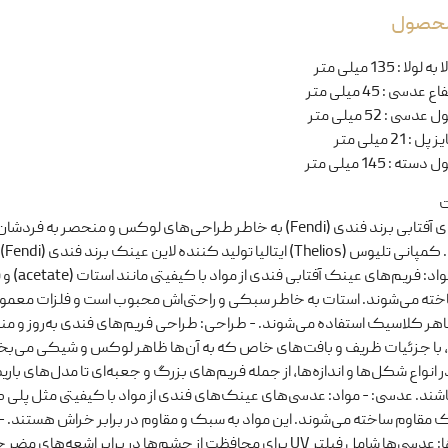
 محصول
ا به لولا
:
135 میلی متر
تفاع عدسی
:
45 میلی متر
ل عدسی
:
52 میلی متر
یز پل
:
21 میلی متر
ل دسته
:
145 میلی متر
ت
عینک‌های آفتابی برند فندی (Fendi) به خاطر طراحی‌های لوکس و منحصر به ف
می‌شوند.
فریم: - مواد: فریم‌های عینک آفت
خته می‌شوند. استات به خاطر سبکی و راحتی‌اش محبوب است و فلزات معمولاً
اهر کلاسیک استفاده می‌شوند. - طراحی: طراحی فریم‌های فندی به‌روز و من
 با جزئیات ظریف و بافت‌های خاص که به آن‌ها ظاهر لوکس و شیکی می‌بخ
ر انواع شکل‌ها و اندازه‌ها، از جمله فریم‌های بزرگ و جعبه‌ای تا مدل‌های باری
شند. عدسی: - مواد: عدسی‌های عینک‌های فندی از مواد با کیفیتی مثل پلی 
ک مقاوم ساخته می‌شوند. این مواد به سبک و مقاوم در برابر خراش هستند. -
ویژگی‌ها: عدسی‌ها شامل فیلتر UV برای محافظت از چشم‌ها در برابر اشعه‌های 