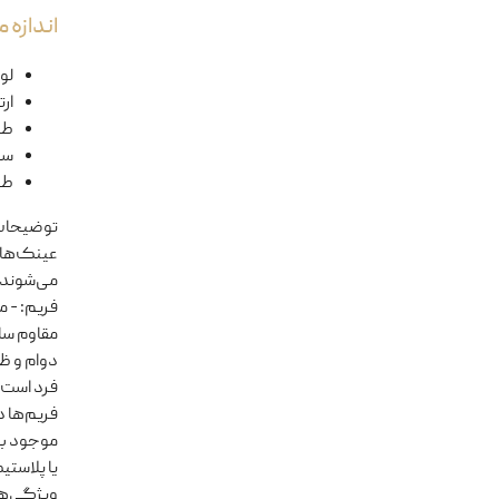
اندازه
لول
ار
طو
سا
طو
توضیحا
مقاوم سا
دوام و ظ
فرد است،
فریم‌ها د
موجود با
یا پلاستی